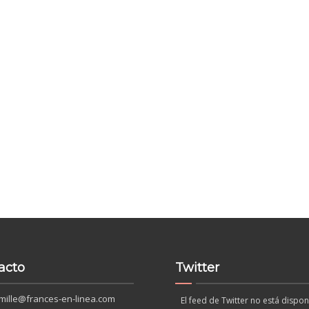
acto
Twitter
mille@frances-en-linea.com
El feed de Twitter no está dispon