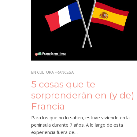
EN
CULTURA FRANCESA
5 cosas que te
sorprenderán en (y de)
Francia
Para los que no lo saben, estuve viviendo en la
península durante 7 años. A lo largo de esta
experiencia fuera de…