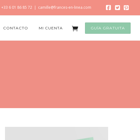
+33 6 01 86 85 72
|
camille@frances-en-linea.com
CONTACTO
MI CUENTA
GUÍA GRATUITA