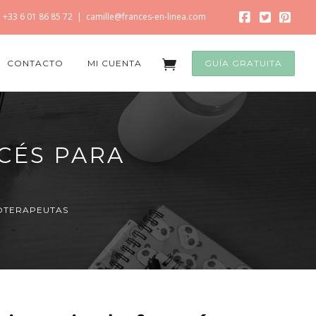
+33 6 01 86 85 72
|
camille@frances-en-linea.com
CONTACTO
MI CUENTA
GUÍA GRATUITA
CÉS PARA
IOTERAPEUTAS