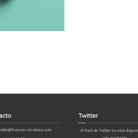
acto
Twitter
mille@frances-en-linea.com
El feed de Twitter no está dispon
este momento.