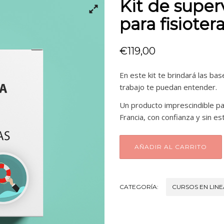
Kit de super
para fisiote
€
119,00
En este kit
te brindará las ba
trabajo te puedan entender.
Un producto imprescindible p
Francia, con confianza y sin es
AÑADIR AL CARRITO
CATEGORÍA:
CURSOS EN LINE